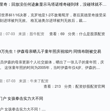
深圳股票配资论坛 莫德里奇：回放没任何迹象显示马塔诺维奇碰到球，没碰球就不越位
加墨世界杯1/16决赛，克罗地亚1-2不敌葡萄牙，赛后莫德里奇接受采
进球被判无效。 格瓦迪奥尔进球被判无效后，裁....
：07-03
来源：股牛配资
查看：
69
分类：
什么是股票配资
000万先生！伊森母亲晒儿子童年照庆祝续约 同情布朗被交易
球员伊森的母亲更新个人社交媒体，晒出了一张儿子的童年照，庆
 这张童年照的时间为2005年，当时伊森年仅4岁。伊森的....
期：07-03
来源：牛来了配资
查看：
213
分类：
配资炒股配资官网
门户 女孩拳击实力大不同
 女孩拳击实力大不同！....