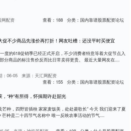
股网配资
查看：
188
分类：
国内靠谱股票配资论坛
18大促不少商品先涨价再打折！网友吐槽：还没平时买便宜
年一度的618促销季已经正式开启，不少消费者特意等着大促节点入
分商品的标注售价反而比日常卖得更贵。 最近大量网友在....
：06-05
来源：天汇网配资
查看：
155
分类：
国内靠谱股票配资论坛
所获，“种”有所得，怀揣期许赴韶光
及芒种，四野皆插秧 家家麦饭美，处处菱歌长” 今天 我们迎来了夏
 芒种是二十四节气名称中 唯一反映农事活动的节气....
6-05
来源：神机策配资
查看：
108
分类：
什么是股票配资