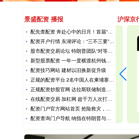
景盛配资 播报
沪深京
配先查配资 奔赴心中的日月！首届“山海遊杯”商学院香格里拉挑
配资开户行情 东湖评论：“三不三要”讲好思政课
沪深300
4694.44
北
43.13
0.93%
股市配资交易论坛 特朗普团队“对等关税”公式：从答案倒推出的
新型股票配资 一年一度横渡杭州钱塘江活动结束 万人共赴水上盛
配资技巧网站 建材以旧换新促升级
正规的配资平台 2名中国人在柬埔寨遇害遭抛尸河中 警方破案抓
正规配资炒股官网 达拉斯联储制造业调查崩了！商业活动指数跌至
在线配资交易·加杠网 超千万人次打卡，肇庆持续刷屏！
配资门户官方网站首页 抢险救灾，潍坊一航空救援队伍获省级表扬
配资查询门户导航 纳指在特朗普与普京会谈结果揭晓前收跌0.4