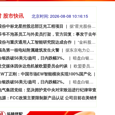
时 股市快讯
北京时间:
2026-08-08 10:16:17
股份中标龙星控股总部泛光工程项目
据“星光股份”公众号消息，近日，星光股份成功中标龙星控股总部泛光工程项目。
网传爷爷不泡茶员工与外卖员打架，官方回复：事发于去年，已处罚涉事员工及负责人
8月
3563.12
基金指数
72
47.56
1.35%
股份与重庆通用人工智能研究院达成合作
“金科股份”公众号消息，2026年8月，金科地产集团股份有限公司（简称“金科股份”）与重庆通用人工智能研究院在重庆正式签署全方位合作协议。双方将依托通用人工智能前沿技术，落地不动产全场景智慧解决方案，合力打造重庆“人工智能+不动产”产业标杆项目。
福岛第一核电站附属建筑发生火警
据东京电力公司消息，当地时间8日15时35分左右，日本福岛第一核电站5号、6号机组服务建筑3、4层的火灾报警器发生启动。东京电力公司于当天16时01分向双叶消防本部报警。随后，消防部门赶赴现场确认，但未发现明火或冒烟。事件对核电站厂区设备没有造成影响，监测点以及厂区边界的尘埃监测仪等所测得的放射线量也未发现异常。（央视新闻）
白银跌破56美元/盎司，日内跌幅3%。
暗盘白银跌破56美元/盎司，日内跌幅3%。
社交媒体因休达危机被欧盟委员会约谈
欧盟委员会负责技术主权等事务的执行副主席汉娜·维尔库宁7日在社交媒体上表示，欧盟委员会当天就西班牙飞地休达局势约谈短视频平台TikTok和美国元公司（Meta），要求平台在危机期间加强内容监测并采取果断措施。 维尔库宁在社交媒体平台X上说，在危机情况下，社交媒体平台必须果断采取行动，维护数字空间完整性。她表示，平台应加强对相关内容的监测，并强化与事实核查机构的合作。 休达位于非洲西北部、直布罗陀海峡附近的地中海沿岸，与摩洛哥接壤。日前，大批非法移民从摩洛哥方向进入休达，引发近年来西班牙最严重的边境移民危机。 据德新社等媒体报道，一些进入休达的非法移民表示，他们此前从社交媒体获悉所谓“边境开放”“休达将提供住宿”以及“进入休达后可继续前往西班牙本土”等信息。 休达危机也引发了欧盟内部围绕外部边境管控和移民政策的新一轮争议。维尔库宁表示，欧盟委员会将于10日继续跟进相关情况。(新华社)
EW丁正刚：中国市场EW智能模块实现100%国产化
8月8日
白银跌破56美元/盎司，日内跌幅2%。
暗盘白银跌破56美元/盎司，日内跌幅2%。
东方电气集团党组：坚决拥护党中央对宋致远进行纪律审查和监察调查的决定
8月
阳光电源：FCC政策主要限制新产品认证 公司目前在美销售的光伏逆变器、储能系统不受影响
阳光电