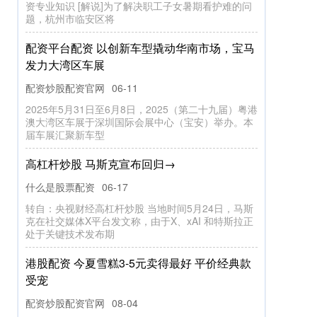
正规杠杆炒股平台 紧急救援! 广州海事部门成
功救助外轮中暑船员
什么是股票配资
07-29
7月27日，广州海事局接到求助称，一名外轮船员中
暑，情况紧急，急需救助。广州海事部门立即开展应
急处置，成功救助患病船员。
配资查询门户导航 纳指在特朗普与普京会谈结
果揭晓前收跌0.4%，小盘股指和银行板块本周
涨超3%
配资炒股配资官网
08-16
标普500指数收跌18.74点，跌幅0.29%配资查询门户
导航，报6449.80点，本周累计上涨0.94%。 道琼斯
工业