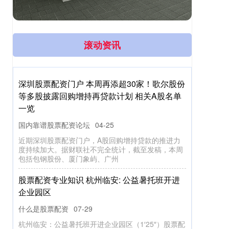
滚动资讯
配先查-官网 尹锡悦被罢免总统职务！6月上旬
总统大选提上议事日程
国内靠谱股票配资论坛
04-28
据新华社报道配先查-官网，韩国宪法法院4日上午宣
布通过对尹锡悦的弹劾，尹锡悦被罢免总统职务。 韩
国宪法法院法官当天宣布，