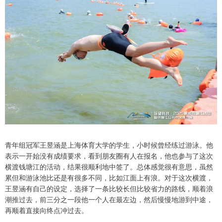
青年组冠军王昱涵是上海体育大学的学生，小时候曾经练过游泳。他
表示一开始没有成绩要求，看到朋友圈有人在报名，他也参与了这次
横渡钱塘江的活动，结果很顺利地中签了。总体感觉很有意思，虽然
累但和游泳池比还是有很多不同，比如江面上有浪。对于这次横渡，
王昱涵有自己的设定，选择了一条比较长但比较省力的路线，顺着浪
潮推过去，前三分之一段他一个人在最左边，然后慢慢地游到中途，
再顺着直接向终点冲过去。