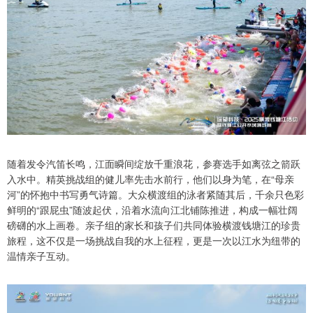
随着发令汽笛长鸣，江面瞬间绽放千重浪花，参赛选手如离弦之箭跃
入水中。精英挑战组的健儿率先击水前行，他们以身为笔，在“母亲
河”的怀抱中书写勇气诗篇。大众横渡组的泳者紧随其后，千余只色彩
鲜明的“跟屁虫”随波起伏，沿着水流向江北铺陈推进，构成一幅壮阔
磅礴的水上画卷。亲子组的家长和孩子们共同体验横渡钱塘江的珍贵
旅程，这不仅是一场挑战自我的水上征程，更是一次以江水为纽带的
温情亲子互动。