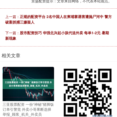
景盛配资提示：文章来自网络，不代表本站观点。
上一篇：
正规的配资平台 2名中国人在柬埔寨遇害遭抛尸河中 警方
破案抓捕三嫌疑人
下一篇：
股市配资技巧 华强北兴起小孩代送外卖 每单1-2元 暑期
新现象
相关文章
三亚股票配资 一份“神秘”猪脚饭
订单引警觉 外卖小哥果断选择
举报_顾客_机关_外卖员