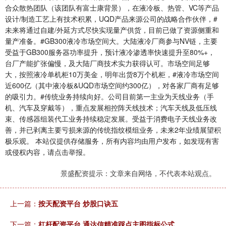
合众散热团队（该团队有富士康背景），在液冷板、热管、VC等产品
设计/制造工艺上有技术积累，UQD产品来源公司的战略合作伙伴，#
未来将通过自建/外延方式尽快实现量产供货，目前已做了资源侧重和
量产准备。#GB300液冷市场空间大。大陆液冷厂商参与NV链，主要
受益于GB300服务器功率提升，预计液冷渗透率快速提升至80%+，
台厂产能扩张偏慢，及大陆厂商技术实力获得认可。市场空间足够
大，按照液冷单机柜10万美金，明年出货8万个机柜，#液冷市场空间
近600亿（其中液冷板&UQD市场空间约300亿），对各家厂商有足够
的吸引力。#传统业务持续向好。公司目前第一主业为天线业务（手
机、汽车及穿戴等），重点发展相控阵天线技术；汽车天线及低压线
束、传感器组装代工业务持续稳定发展。受益于消费电子天线业务改
善，并已剥离主要亏损来源的传统指纹模组业务，未来2年业绩展望积
极乐观。 本站仅提供存储服务，所有内容均由用户发布，如发现有害
或侵权内容，请点击举报。
景盛配资提示：文章来自网络，不代表本站观点。
上一篇：
按天配资平台 炒股口诀五
下一篇：
杠杆配资平台 通达信精准踩点主图指标公式