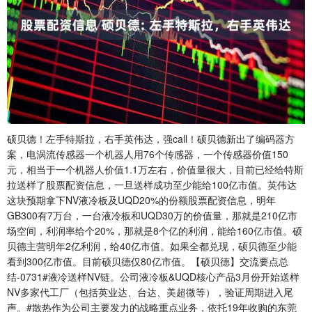
硕贝德！左手特斯拉，右手英伟达，强call！硕贝德新出了编码器方
案，电涡流传感器一个机器人用76个传感器，一个传感器价值150
元，相当于一个机器人价值1.1万左右，价值量很大，目前已经给特斯
拉送样了股票配资信息，一旦送样成功至少能给100亿市值。英伟达
这块预期拿下NV液冷板及UQD20%的份额股票配资信息，明年
GB300有7万台，一台液冷板和UQD30万的价值量，那就是210亿市
场空间，利润率给个20%，那就是8个亿的利润，能给160亿市值。硕
贝德主营明年2亿利润，给40亿市值。如果全都兑现，硕贝德至少能
看到300亿市值。目前硕贝德仅80亿市值。【硕贝德】交流要点总
结-0731#液冷送样NV链。公司液冷板&UQD核心产品3月份开始送样
NV多家代工厂（包括英业达、台达、美超微等），验证周期进入尾
声。#散热作为公司主要发力的战略重点业务，依托19年收购的东莞