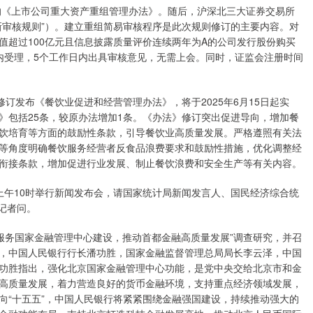
《上市公司重大资产重组管理办法》。随后，沪深北三大证券交易所
新审核规则”）。建立重组简易审核程序是此次规则修订的主要内容。对
值超过100亿元且信息披露质量评价连续两年为A的公司发行股份购买
内受理，5个工作日内出具审核意见，无需上会。同时，证监会注册时间
发布《餐饮业促进和经营管理办法》，将于2025年6月15日起实
》包括25条，较原办法增加1条。《办法》修订突出促进导向，增加餐
饮培育等方面的鼓励性条款，引导餐饮业高质量发展。严格遵照有关法
等角度明确餐饮服务经营者反食品浪费要求和鼓励性措施，优化调整经
衔接条款，增加促进行业发展、制止餐饮浪费和安全生产等有关内容。
上午10时举行新闻发布会，请国家统计局新闻发言人、国民经济综合统
记者问。
服务国家金融管理中心建设，推动首都金融高质量发展”调查研究，并召
，中国人民银行行长潘功胜，国家金融监督管理总局局长李云泽，中国
功胜指出，强化北京国家金融管理中心功能，是党中央交给北京市和金
高质量发展，着力营造良好的货币金融环境，支持重点经济领域发展，
向“十五五”，中国人民银行将紧紧围绕金融强国建设，持续推动强大的