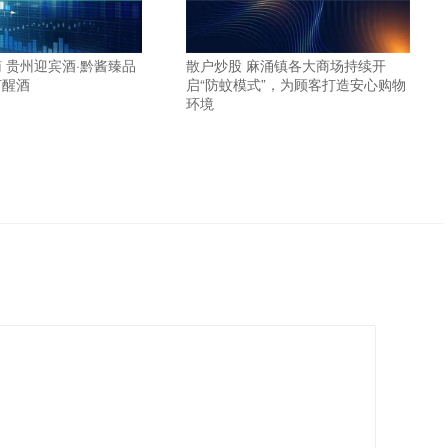
 贵州迎宾酒·黔酱臻品
散户炒股 麻涌镇各大商场持续开
何醒酒
启“防蚊模式”，为顾客打造安心购物
环境