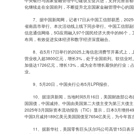
中央银行与国家金融管理中心建设互促共进，支持完善首都
化继续走在全国前列，不断提升北京国家金融管理中心的国
7、据中国新闻网，记者17日从中国工信部获悉，2025
省南昌市举行。本次活动线上线下同步举行。中国工信部副
信息通信网络，5G应用融入97个国民经济大类中的86个
布局，有效促进实体经济和数字经济深度融合。
8、在5月17日举行的2025上海信息消费节开幕式上
营业收入超3800亿元，增长3%，处于全国前列。软信业
加值达1726亿元，增长13%，成为全市增长最快的行业；
业。
9、5月20日，中国央行公布5月LPR报价。
10、据澎湃新闻，当地时间5月16日，美国财政部公布的
国国债，中国减持。中国由美国第二大债主变为第三大债主
2025年3月国际资本流动报告（TIC）显示，日本3月增持
中国3月减持189亿美元美国国债至7654亿美元，为今
11、据新华社，美国零售巨头沃尔玛公司高管15日表示