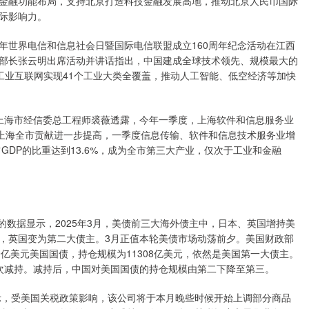
金融功能布局，支持北京打造科技金融发展高地，推动北京人民币国际
际影响力。
年世界电信和信息社会日暨国际电信联盟成立160周年纪念活动在江西
部长张云明出席活动并讲话指出，中国建成全球技术领先、规模最大的
，工业互联网实现41个工业大类全覆盖，推动人工智能、低空经济等加快
，上海市经信委总工程师裘薇透露，今年一季度，上海软件和信息服务业
对上海全市贡献进一步提高，一季度信息传输、软件和信息技术服务业增
占GDP的比重达到13.6%，成为全市第三大产业，仅次于工业和金融
数据显示，2025年3月，美债前三大海外债主中，日本、英国增持美
，英国变为第二大债主。3月正值本轮美债市场动荡前夕。美国财政部
49亿美元美国国债，持仓规模为11308亿美元，依然是美国第一大债主。
年首次减持。减持后，中国对美国国债的持仓规模由第二下降至第三。
，受美国关税政策影响，该公司将于本月晚些时候开始上调部分商品