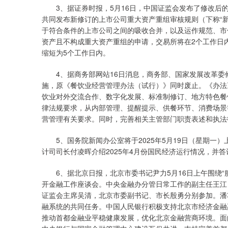
3、据证券时报，5月16日，中国证监会发布了修改后的
共同发布新修订的上市公司重大资产重组审核规则（下称“
于符合条件的上市公司之间的吸收合并，以及运作规范、市
资产且不构成重大资产重组的申请，交易所将在2个工作日
缩短为5个工作日内。
4、据商务部网站16日消息，商务部、国家发展改革委修订
施，原《餐饮业经营管理办法（试行）》同时废止。《办法
饮业对外交流合作、数字化发展、标准制修订、地方特色餐
律法规要求，从内部管理、提醒提示、供餐环节、消费场景
营管理有关要求。同时，完善相关主管部门职责表述和执法
5、国务院新闻办公室将于2025年5月19日（星期一）
计司司长付凌晖介绍2025年4月份国民经济运行情况，并答
6、据北京日报，北京市委书记尹力5月16日上午围绕“
开金融工作座谈会。中央金融办分管日常工作的副主任王江
证监会主席吴清，北京市委副书记、市长殷勇分别参加。潘
融系统的共同任务。中国人民银行积极支持北京市经济金融
推动首都金融业平稳健康发展，优化北京金融营商环境。面