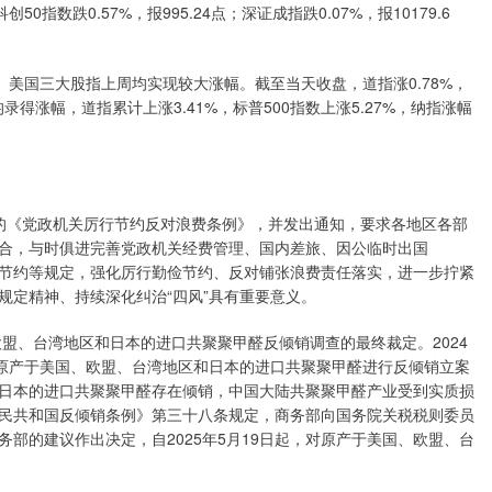
0指数跌0.57%，报995.24点；深证成指跌0.07%，报10179.6
美国三大股指上周均实现较大涨幅。截至当天收盘，道指涨0.78%，
均录得涨幅，道指累计上涨3.41%，标普500指数上涨5.27%，纳指涨幅
《党政机关厉行节约反对浪费条例》，并发出通知，要求各地区各部
合，与时俱进完善党政机关经费管理、国内差旅、因公临时出国
节约等规定，强化厉行勤俭节约、反对铺张浪费责任落实，进一步拧紧
规定精神、持续深化纠治“四风”具有重要意义。
盟、台湾地区和日本的进口共聚聚甲醛反倾销调查的最终裁定。2024
对原产于美国、欧盟、台湾地区和日本的进口共聚聚甲醛进行反倾销立案
日本的进口共聚聚甲醛存在倾销，中国大陆共聚聚甲醛产业受到实质损
民共和国反倾销条例》第三十八条规定，商务部向国务院关税税则委员
部的建议作出决定，自2025年5月19日起，对原产于美国、欧盟、台