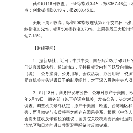
截至5月16日收盘，上证综指跌0.4%，报3367.46点；科创5
点；创业板指跌0.19%，报2039.45点。
美股上周五收高，标普500指数连续第五个交易日上涨。
纳指涨0.52%，标普500指数涨0.70%。上周美股三大股指
达7.15%。
【财经要闻】
1、据新华社，近日，中共中央、国务院印发了修订后的
门认真遵照执行。通知指出，坚持目标导向和问题导向相结
（境）、公务接待、公务用车、会议活动、办公用房、资源
党政机关带头过紧日子的制度螺栓，对于深入贯彻中央八项
2、5月18日，商务部发布公告，公布对原产于美国、欧
年5月19日，商务部（以下称调查机关）发布公告，决定
调查。调查机关最终认定，原产于美国、欧盟、台湾地区和
害，而且倾销与实质损害之间存在因果关系。根据《中华人
会提出征收反倾销税的建议，国务院关税税则委员会根据商务
湾地区和日本的进口共聚聚甲醛征收反倾销税。