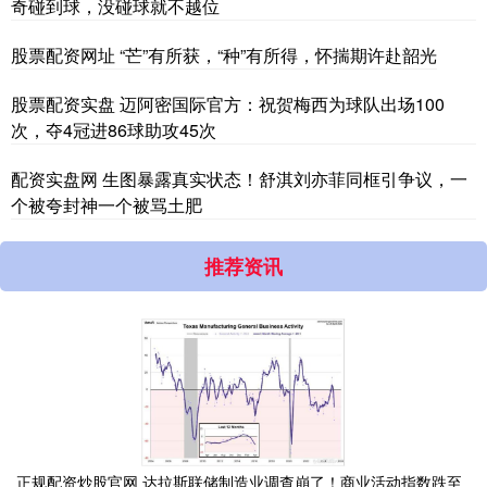
奇碰到球，没碰球就不越位
股票配资网址 “芒”有所获，“种”有所得，怀揣期许赴韶光
股票配资实盘 迈阿密国际官方：祝贺梅西为球队出场100
次，夺4冠进86球助攻45次
配资实盘网 生图暴露真实状态！舒淇刘亦菲同框引争议，一
个被夸封神一个被骂土肥
推荐资讯
正规配资炒股官网 达拉斯联储制造业调查崩了！商业活动指数跌至