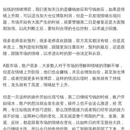
短线的情绪博弈，我们更加关注的是赚钱效应和亏钱效应，如果是情
绪上升期，可以适当加大仓位博取利润，但是一旦发现情绪出现问
题，市场开始有大面产生的时候，就要警惕第二日是修复还是大面预
期加强。以此判断之后，要给到合理的仓位控制，以求减少回撤。
很多老师喜欢预判，很多老师喜欢跟随，双方其实都没有错，但是其
本质上，预判是给到预期，跟随更加注重应对，预判的最后，还是跟
随，跟随市场的情绪，以求进出时的那一份淡定和从容。
A股市场，散户居多，大多数人对于市场的理解和情绪的理解不够，
但是在情绪上升阶段，他们也会赚钱，并且会增加自信，甚至加仓博
弈，或者挖掘更多补涨博弈，这样的情况出现时，板块就有了持续
性，龙头就有了高度，情绪处于上升。
但是一旦这样的操作开始出现亏钱，第二日继续亏钱的时候，账户开
始缩水，散户的想法就会发生改变，操作上也不会这么激进，拾 荒
网，专注短线技术技巧进阶。那么强势股接力或者我们经常说的接力
就不好做，这两种心理的变化，其实就是整个周期的产生、发展、衰
退、反转，都是跟着市场的情绪在变化，比如昨日的常宝股份大跌，
今日继续大跌，所以今日的申华控股、哈工智能等都是弱了下来，市