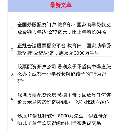
最新文章
全国炒股配资门户 教育部：国家助学贷款发
1、
放金额去年达1277亿元，比上年增长34%
正规合法股票配资平台 教育部：国家助学贷
2、
款坚持“应贷尽贷”，惠及超3000万学生
股票配资开户公司 暑期亲子矛盾集中爆发怎
么办？成都一小学校长解码孩子的“行为密
3、
码”
深圳股票配资论坛 莫德里奇：回放没任何迹
4、
象显示马塔诺维奇碰到球，没碰球就不越位
炒股10倍杠杆软件 8000万先生！伊森母亲
5、
晒儿子童年照庆祝续约 同情布朗被交易