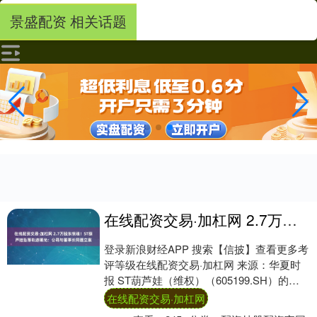
景盛配资 相关话题
在线配资交易·加杠网 2.7万股东惊魂！ST葫芦娃坠落轨迹曝光：公司与董事长同遭立案
登录新浪财经APP 搜索【信披】查看更多考
评等级在线配资交易·加杠网 来源：华夏时
报 ST葫芦娃（维权）（605199.SH）的
2025年，犹如一季跌宕起伏的连....
在线配资交易·加杠网