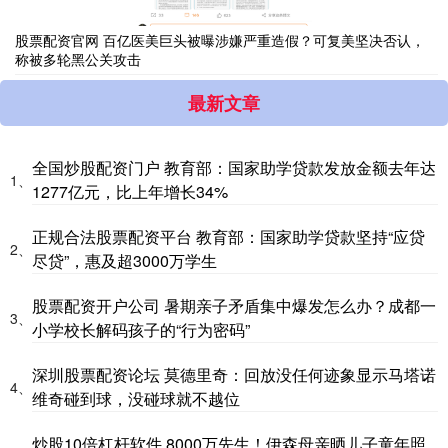
股票配资官网 百亿医美巨头被曝涉嫌严重造假？可复美坚决否认，
称被多轮黑公关攻击
最新文章
全国炒股配资门户 教育部：国家助学贷款发放金额去年达
1、
1277亿元，比上年增长34%
正规合法股票配资平台 教育部：国家助学贷款坚持“应贷
2、
尽贷”，惠及超3000万学生
股票配资开户公司 暑期亲子矛盾集中爆发怎么办？成都一
3、
小学校长解码孩子的“行为密码”
深圳股票配资论坛 莫德里奇：回放没任何迹象显示马塔诺
4、
维奇碰到球，没碰球就不越位
炒股10倍杠杆软件 8000万先生！伊森母亲晒儿子童年照