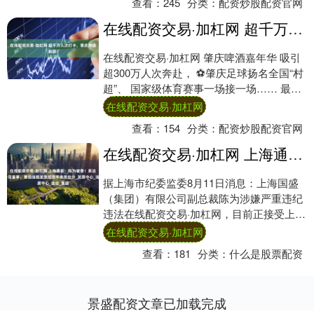
查看：
245
分类：
配资炒股配资官网
在线配资交易·加杠网 超千万人次打卡，肇庆持续刷屏！
在线配资交易·加杠网 肇庆啤酒嘉年华 吸引
超300万人次奔赴， ⚽️肇庆足球扬名全国“村
超”、 国家级体育赛事一场接一场…… 最
近，肇庆这座宝藏城市 因“文旅+....
在线配资交易·加杠网
查看：
154
分类：
配资炒股配资官网
在线配资交易·加杠网 上海通报：陈为被查！系这家A股公司董事，曾因违规发放纪念手表受处分_发展中心_活动_集团
据上海市纪委监委8月11日消息：上海国盛
（集团）有限公司副总裁陈为涉嫌严重违纪
违法在线配资交易·加杠网，目前正接受上海
市纪委监委纪律审查和监察调查。 陈为（资
在线配资交易·加杠网
料....
查看：
181
分类：
什么是股票配资
景盛配资文章已加载完成